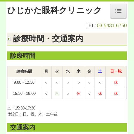
ひじかた眼科クリニック
ホーム
TEL:
03-5431-6750
治療方針
診療時間・交通案内
医院案内
診療時間
医師・スタッフ紹介
診療時間
月
火
水
木
金
土
日・祝
当院を受診される前に
9:00 - 12:30
○
○
○
○
○
○
休
初診の流れ
15:30 - 19:00
○
△
○
休
○
休
休
目の病気・治療
△：15:30-17:30
診療時間・交通案内
休診日：日、祝、木・土午後
若林コンタクトレンズ
交通案内
お問い合わせフォーム