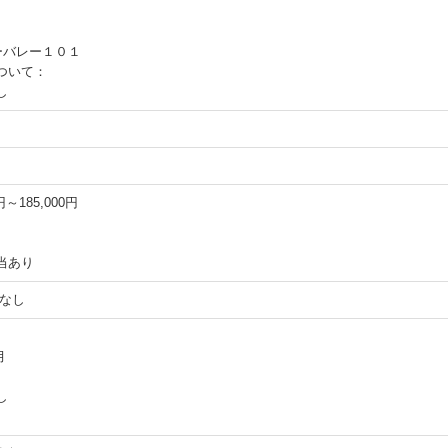
ーバレー１０１
ついて：
し
円～185,000円
当あり
なし
月
し