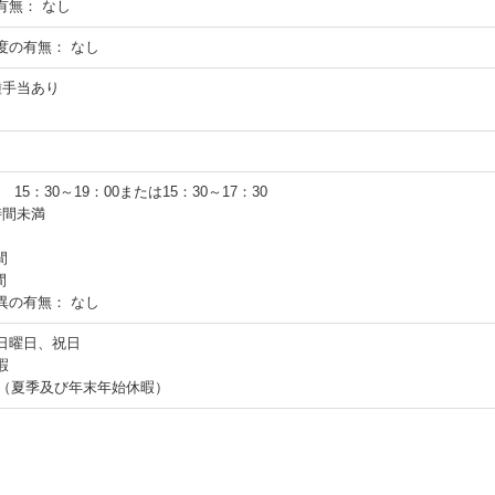
有無：
なし
度の有無：
なし
各種手当あり
0 15：30～19：00または15：30～17：30
時間未満
間
間
異の有無：
なし
日曜日、祝日
暇
日（夏季及び年末年始休暇）