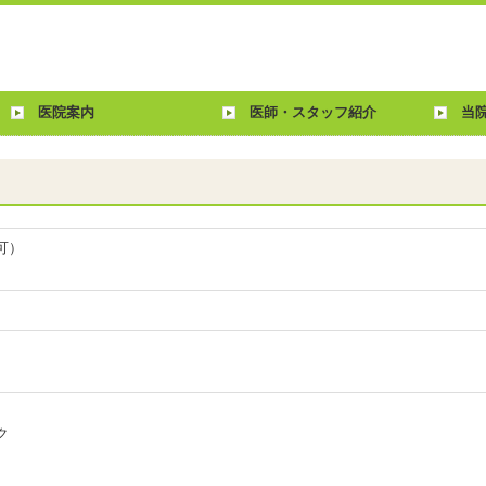
医院案内
医師・スタッフ紹介
当
可）
ク