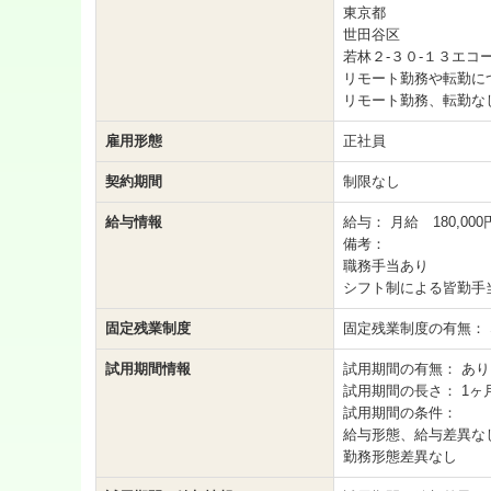
東京都
世田谷区
若林２-３０-１３エコ
リモート勤務や転勤に
リモート勤務、転勤な
雇用形態
正社員
契約期間
制限なし
給与情報
給与：
月給 180,000
備考：
職務手当あり
シフト制による皆勤手
固定残業制度
固定残業制度の有無：
試用期間情報
試用期間の有無：
あり
試用期間の長さ：
1ヶ
試用期間の条件：
給与形態、給与差異な
勤務形態差異なし