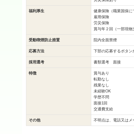
福利厚生
健康保険（職業国保に
雇用保険
労災保険
賞与年２回（一部現物
受動喫煙防止措置
院内全面禁煙
応募方法
下部の応募するボタン
採用選考
書類選考 面接
特徴
賞与あり
転勤なし
残業なし
未経験OK
学歴不問
面接1回
交通費支給
その他
不明点は、電話又はメ